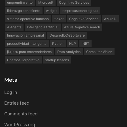
emprendimiento
Microsoft
Cognitive Services
liderazgo consciente
widget
empresastecnologicas
sistema operativo humano
ticker
CognitiveServices
AzureAI
AIAgents
InteligenciaArtificial
AzureCognitiveSearch
Innovación Empresarial
DesarrolloDeSoftware
productividad inteligente
Python
NLP
.NET
jiu jitsu para emprendedores
Data Analytics
Computer Vision
Chatbot Corporativo
startup lessons
Meta
Log in
Entries feed
Comments feed
WordPress.org