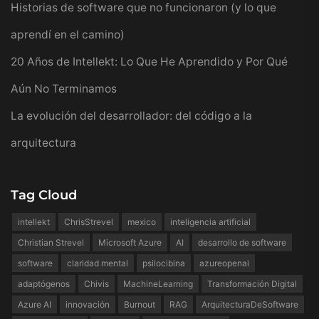
Historias de software que no funcionaron (y lo que
aprendí en el camino)
20 Años de Intellekt: Lo Que He Aprendido y Por Qué
Aún No Terminamos
La evolución del desarrollador: del código a la
arquitectura
Tag Cloud
intellekt
ChrisStrevel
mexico
inteligencia artificial
Christian Strevel
Microsoft Azure
AI
desarrollo de software
software
claridad mental
psilocibina
azureopenai
adaptógenos
Chivis
MachineLearning
Transformación Digital
Azure AI
innovación
Burnout
RAG
ArquitecturaDeSoftware