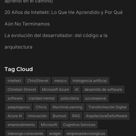
aprendí en el camino)
20 Años de Intellekt: Lo Que He Aprendido y Por Qué
Aún No Terminamos
La evolución del desarrollador: del código a la
arquitectura
Tag Cloud
intellekt
ChrisStrevel
mexico
inteligencia artificial
Christian Strevel
Microsoft Azure
AI
desarrollo de software
software
claridad mental
psilocibina
azureopenai
adaptógenos
Chivis
MachineLearning
Transformación Digital
Azure AI
innovación
Burnout
RAG
ArquitecturaDeSoftware
emprendimiento
Microsoft
Cognitive Services
liderazgo consciente
widget
empresastecnologicas