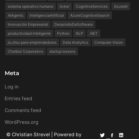
sistema operativo humano
ticker
CognitiveServices
AzureAI
AIAgents
InteligenciaArtificial
AzureCognitiveSearch
Innovación Empresarial
DesarrolloDeSoftware
productividad inteligente
Python
NLP
.NET
jiu jitsu para emprendedores
Data Analytics
Computer Vision
Chatbot Corporativo
startup lessons
Meta
Log in
Entries feed
Comments feed
WordPress.org
© Christian Strevel | Powered by