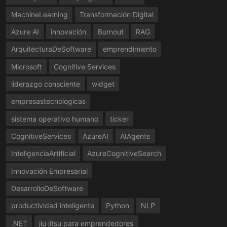
MachineLearning
Transformación Digital
Azure AI
innovación
Burnout
RAG
ArquitecturaDeSoftware
emprendimiento
Microsoft
Cognitive Services
liderazgo consciente
widget
empresastecnologicas
sistema operativo humano
ticker
CognitiveServices
AzureAI
AIAgents
InteligenciaArtificial
AzureCognitiveSearch
Innovación Empresarial
DesarrolloDeSoftware
productividad inteligente
Python
NLP
.NET
jiu jitsu para emprendedores