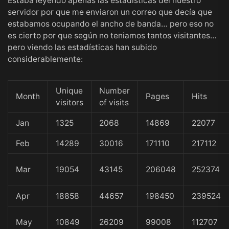
Estaba leyendo apenas las estadísticas del nuestro
servidor por que me enviaron un correo que decía que
estabamos ocupando el ancho de banda… pero eso no
es cierto por que según no teniamos tantos visitantes…
pero viendo las estadísticas han subido
considerablemente:
Unique
Number
Month
Pages
Hits
visitors
of visits
Jan
1325
2068
14869
22077
Feb
14289
30016
171110
217112
Mar
19054
43145
206048
252374
Apr
18858
44657
198450
239524
May
10849
26209
99008
112707