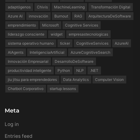
adaptógenos
Chivis
MachineLearning
Transformación Digital
Azure AI
innovación
Burnout
RAG
ArquitecturaDeSoftware
emprendimiento
Microsoft
Cognitive Services
liderazgo consciente
widget
empresastecnologicas
sistema operativo humano
ticker
CognitiveServices
AzureAI
AIAgents
InteligenciaArtificial
AzureCognitiveSearch
Innovación Empresarial
DesarrolloDeSoftware
productividad inteligente
Python
NLP
.NET
jiu jitsu para emprendedores
Data Analytics
Computer Vision
Chatbot Corporativo
startup lessons
Meta
Log in
Entries feed