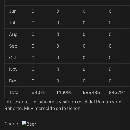
Jun
0
0
0
0
Jul
0
0
0
0
Aug
0
0
0
0
Sep
0
0
0
0
Oct
0
0
0
0
Nov
0
0
0
0
Dec
0
0
0
0
Total
64375
146095
689485
843794
Interesante… el sitio más visitado es el del
Román
y del
Roberto
. Muy merecido se lo tienen.
Cheers!