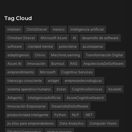
Tag Cloud
intellekt
ChrisStrevel
mexico
inteligencia artificial
Christian Strevel
Microsoft Azure
AI
desarrollo de software
software
claridad mental
psilocibina
azureopenai
adaptógenos
Chivis
MachineLearning
Transformación Digital
Azure AI
innovación
Burnout
RAG
ArquitecturaDeSoftware
emprendimiento
Microsoft
Cognitive Services
liderazgo consciente
widget
empresastecnologicas
sistema operativo humano
ticker
CognitiveServices
AzureAI
AIAgents
InteligenciaArtificial
AzureCognitiveSearch
Innovación Empresarial
DesarrolloDeSoftware
productividad inteligente
Python
NLP
.NET
jiu jitsu para emprendedores
Data Analytics
Computer Vision
Chatbot Corporativo
startup lessons