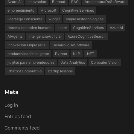
Azure AI
innovación
Burnout
RAG
ArquitecturaDeSoftware
emprendimiento
Microsoft
Cognitive Services
liderazgo consciente
widget
empresastecnologicas
sistema operativo humano
ticker
CognitiveServices
AzureAI
AIAgents
InteligenciaArtificial
AzureCognitiveSearch
Innovación Empresarial
DesarrolloDeSoftware
productividad inteligente
Python
NLP
.NET
jiu jitsu para emprendedores
Data Analytics
Computer Vision
Chatbot Corporativo
startup lessons
Meta
Log in
Entries feed
Comments feed