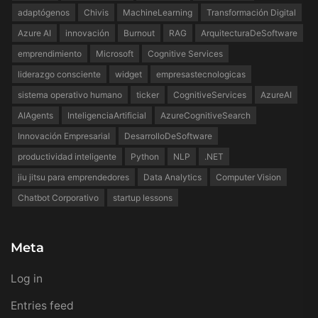
adaptógenos
Chivis
MachineLearning
Transformación Digital
Azure AI
innovación
Burnout
RAG
ArquitecturaDeSoftware
emprendimiento
Microsoft
Cognitive Services
liderazgo consciente
widget
empresastecnologicas
sistema operativo humano
ticker
CognitiveServices
AzureAI
AIAgents
InteligenciaArtificial
AzureCognitiveSearch
Innovación Empresarial
DesarrolloDeSoftware
productividad inteligente
Python
NLP
.NET
jiu jitsu para emprendedores
Data Analytics
Computer Vision
Chatbot Corporativo
startup lessons
Meta
Log in
Entries feed