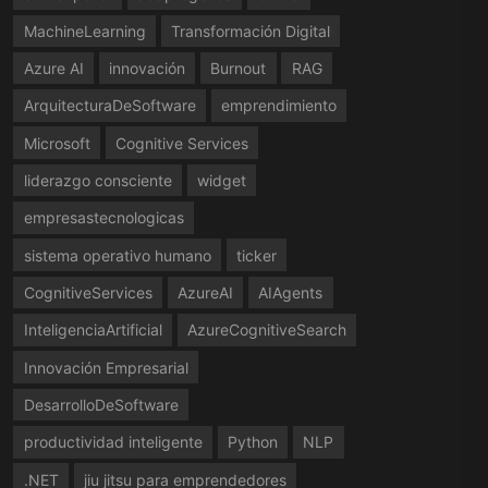
MachineLearning
Transformación Digital
Azure AI
innovación
Burnout
RAG
ArquitecturaDeSoftware
emprendimiento
Microsoft
Cognitive Services
liderazgo consciente
widget
empresastecnologicas
sistema operativo humano
ticker
CognitiveServices
AzureAI
AIAgents
InteligenciaArtificial
AzureCognitiveSearch
Innovación Empresarial
DesarrolloDeSoftware
productividad inteligente
Python
NLP
.NET
jiu jitsu para emprendedores