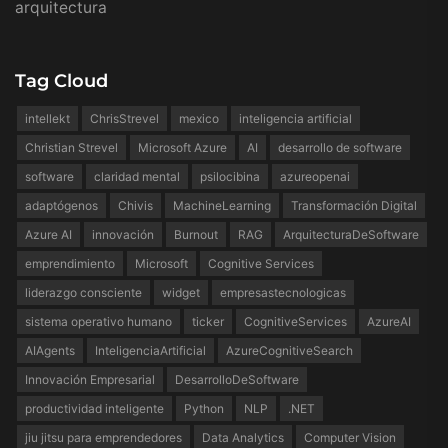
arquitectura
Tag Cloud
intellekt
ChrisStrevel
mexico
inteligencia artificial
Christian Strevel
Microsoft Azure
AI
desarrollo de software
software
claridad mental
psilocibina
azureopenai
adaptógenos
Chivis
MachineLearning
Transformación Digital
Azure AI
innovación
Burnout
RAG
ArquitecturaDeSoftware
emprendimiento
Microsoft
Cognitive Services
liderazgo consciente
widget
empresastecnologicas
sistema operativo humano
ticker
CognitiveServices
AzureAI
AIAgents
InteligenciaArtificial
AzureCognitiveSearch
Innovación Empresarial
DesarrolloDeSoftware
productividad inteligente
Python
NLP
.NET
jiu jitsu para emprendedores
Data Analytics
Computer Vision