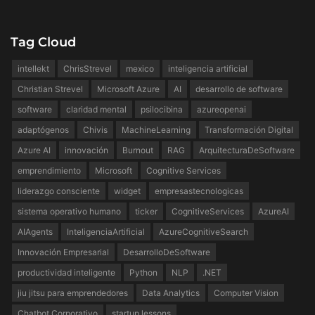
Tag Cloud
intellekt
ChrisStrevel
mexico
inteligencia artificial
Christian Strevel
Microsoft Azure
AI
desarrollo de software
software
claridad mental
psilocibina
azureopenai
adaptógenos
Chivis
MachineLearning
Transformación Digital
Azure AI
innovación
Burnout
RAG
ArquitecturaDeSoftware
emprendimiento
Microsoft
Cognitive Services
liderazgo consciente
widget
empresastecnologicas
sistema operativo humano
ticker
CognitiveServices
AzureAI
AIAgents
InteligenciaArtificial
AzureCognitiveSearch
Innovación Empresarial
DesarrolloDeSoftware
productividad inteligente
Python
NLP
.NET
jiu jitsu para emprendedores
Data Analytics
Computer Vision
Chatbot Corporativo
startup lessons