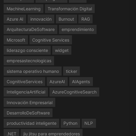
MachineLearning
Transformación Digital
Azure AI
innovación
Burnout
RAG
ArquitecturaDeSoftware
emprendimiento
Microsoft
Cognitive Services
liderazgo consciente
widget
empresastecnologicas
sistema operativo humano
ticker
CognitiveServices
AzureAI
AIAgents
InteligenciaArtificial
AzureCognitiveSearch
Innovación Empresarial
DesarrolloDeSoftware
productividad inteligente
Python
NLP
.NET
jiu jitsu para emprendedores