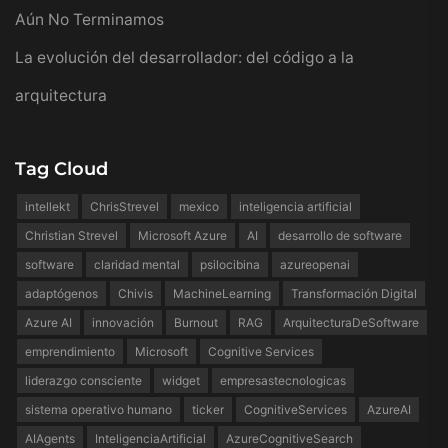
Aún No Terminamos
La evolución del desarrollador: del código a la
arquitectura
Tag Cloud
intellekt
ChrisStrevel
mexico
inteligencia artificial
Christian Strevel
Microsoft Azure
AI
desarrollo de software
software
claridad mental
psilocibina
azureopenai
adaptógenos
Chivis
MachineLearning
Transformación Digital
Azure AI
innovación
Burnout
RAG
ArquitecturaDeSoftware
emprendimiento
Microsoft
Cognitive Services
liderazgo consciente
widget
empresastecnologicas
sistema operativo humano
ticker
CognitiveServices
AzureAI
AIAgents
InteligenciaArtificial
AzureCognitiveSearch