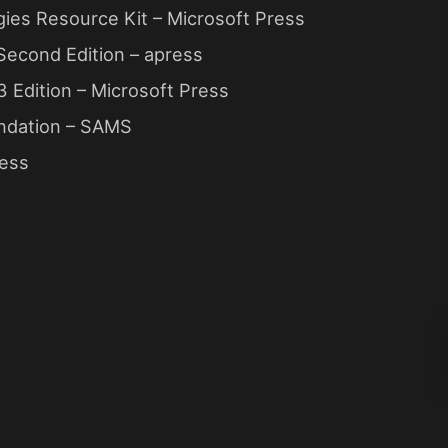
ies Resource Kit – Microsoft Press
Second Edition – apress
 Edition – Microsoft Press
ndation – SAMS
ress