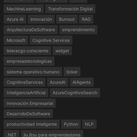
MachineLearning
Transformación Digital
Azure AI
innovación
Burnout
RAG
ArquitecturaDeSoftware
emprendimiento
Microsoft
Cognitive Services
liderazgo consciente
widget
empresastecnologicas
sistema operativo humano
ticker
CognitiveServices
AzureAI
AIAgents
InteligenciaArtificial
AzureCognitiveSearch
Innovación Empresarial
DesarrolloDeSoftware
productividad inteligente
Python
NLP
.NET
jiu jitsu para emprendedores