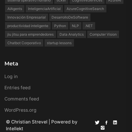
sistema operativo humano
ticker
CognitiveServices
AzureAI
AIAgents
InteligenciaArtificial
AzureCognitiveSearch
Innovación Empresarial
DesarrolloDeSoftware
productividad inteligente
Python
NLP
.NET
jiu jitsu para emprendedores
Data Analytics
Computer Vision
Chatbot Corporativo
startup lessons
Meta
Log in
Entries feed
Comments feed
WordPress.org
© Christian Strevel | Powered by
Intellekt