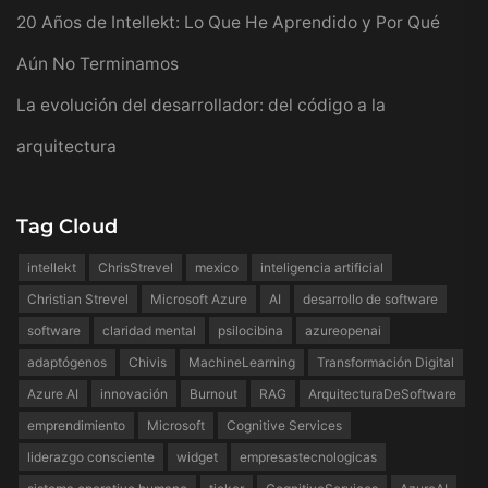
20 Años de Intellekt: Lo Que He Aprendido y Por Qué
Aún No Terminamos
La evolución del desarrollador: del código a la
arquitectura
Tag Cloud
intellekt
ChrisStrevel
mexico
inteligencia artificial
Christian Strevel
Microsoft Azure
AI
desarrollo de software
software
claridad mental
psilocibina
azureopenai
adaptógenos
Chivis
MachineLearning
Transformación Digital
Azure AI
innovación
Burnout
RAG
ArquitecturaDeSoftware
emprendimiento
Microsoft
Cognitive Services
liderazgo consciente
widget
empresastecnologicas