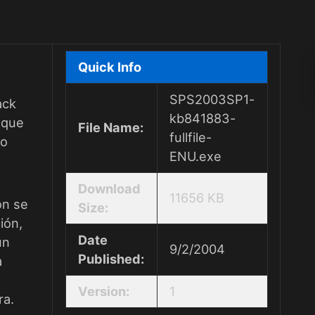
Quick Info
SPS2003SP1-
ack
kb841883-
3
que
File Name:
fullfile-
mo
ENU.exe
Download
11656 KB
ón se
Size:
ión,
Date
un
9/2/2004
Published:
a
Version:
1
ra.