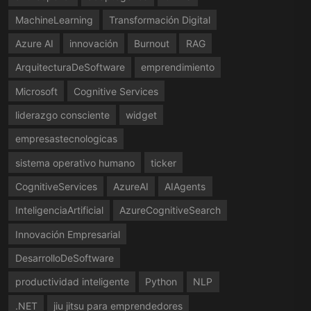
MachineLearning
Transformación Digital
Azure AI
innovación
Burnout
RAG
ArquitecturaDeSoftware
emprendimiento
Microsoft
Cognitive Services
liderazgo consciente
widget
empresastecnologicas
sistema operativo humano
ticker
CognitiveServices
AzureAI
AIAgents
InteligenciaArtificial
AzureCognitiveSearch
Innovación Empresarial
DesarrolloDeSoftware
productividad inteligente
Python
NLP
.NET
jiu jitsu para emprendedores