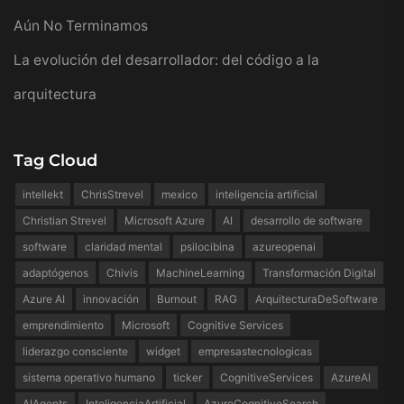
Aún No Terminamos
La evolución del desarrollador: del código a la
arquitectura
Tag Cloud
intellekt
ChrisStrevel
mexico
inteligencia artificial
Christian Strevel
Microsoft Azure
AI
desarrollo de software
software
claridad mental
psilocibina
azureopenai
adaptógenos
Chivis
MachineLearning
Transformación Digital
Azure AI
innovación
Burnout
RAG
ArquitecturaDeSoftware
emprendimiento
Microsoft
Cognitive Services
liderazgo consciente
widget
empresastecnologicas
sistema operativo humano
ticker
CognitiveServices
AzureAI
AIAgents
InteligenciaArtificial
AzureCognitiveSearch