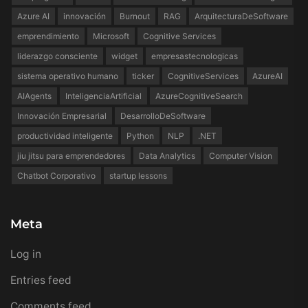
Azure AI
innovación
Burnout
RAG
ArquitecturaDeSoftware
emprendimiento
Microsoft
Cognitive Services
liderazgo consciente
widget
empresastecnologicas
sistema operativo humano
ticker
CognitiveServices
AzureAI
AIAgents
InteligenciaArtificial
AzureCognitiveSearch
Innovación Empresarial
DesarrolloDeSoftware
productividad inteligente
Python
NLP
.NET
jiu jitsu para emprendedores
Data Analytics
Computer Vision
Chatbot Corporativo
startup lessons
Meta
Log in
Entries feed
Comments feed