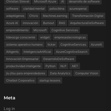
Christian Strevel
Microsoft Azure
AI
desarrollo de software
software
claridad mental
psilocibina
azureopenai
adaptógenos
Chivis
MachineLearning
Transformación Digital
Azure AI
innovación
Burnout
RAG
ArquitecturaDeSoftware
emprendimiento
Microsoft
Cognitive Services
liderazgo consciente
widget
empresastecnologicas
sistema operativo humano
ticker
CognitiveServices
AzureAI
AIAgents
InteligenciaArtificial
AzureCognitiveSearch
Innovación Empresarial
DesarrolloDeSoftware
productividad inteligente
Python
NLP
.NET
jiu jitsu para emprendedores
Data Analytics
Computer Vision
Chatbot Corporativo
startup lessons
Meta
Log in