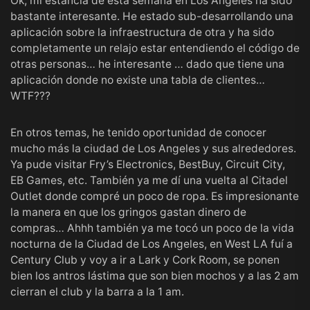
Ok, mi estancia de esta semana en Los Angeles ha sido
bastante interesante. He estado sub-desarrollando una
aplicación sobre la infraestructura de otra y ha sido
completamente un relajo estar entendiendo el código de
otras personas… he interesante … dado que tiene una
aplicación donde no existe una tabla de clientes…
WTF???
En otros temas, he tenido oportunidad de conocer
mucho más la ciudad de Los Angeles y sus alrededores.
Ya pude visitar Fry’s Electronics,
BestBuy
,
Circuit City
,
EB Games
, etc. También ya me dí una vuelta al Citadel
Outlet donde compré un poco de ropa. Es impresionante
la manera en que los gringos gastan dinero de
compras… Ahhh también ya me tocó un poco de la vida
nocturna de la Ciudad de Los Angeles, en West LA fuí a
Century Club
y voy a ir a
Lark y Cork Room
, se ponen
bien los antros lástima que son bien mochos y a las 2 am
cierran el club y la barra a la 1 am.