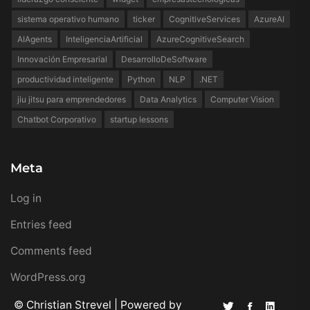
sistema operativo humano
ticker
CognitiveServices
AzureAI
AIAgents
InteligenciaArtificial
AzureCognitiveSearch
Innovación Empresarial
DesarrolloDeSoftware
productividad inteligente
Python
NLP
.NET
jiu jitsu para emprendedores
Data Analytics
Computer Vision
Chatbot Corporativo
startup lessons
Meta
Log in
Entries feed
Comments feed
WordPress.org
© Christian Strevel | Powered by