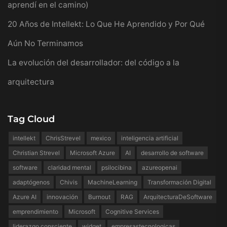
aprendí en el camino)
20 Años de Intellekt: Lo Que He Aprendido y Por Qué
Aún No Terminamos
La evolución del desarrollador: del código a la
arquitectura
Tag Cloud
intellekt
ChrisStrevel
mexico
inteligencia artificial
Christian Strevel
Microsoft Azure
AI
desarrollo de software
software
claridad mental
psilocibina
azureopenai
adaptógenos
Chivis
MachineLearning
Transformación Digital
Azure AI
innovación
Burnout
RAG
ArquitecturaDeSoftware
emprendimiento
Microsoft
Cognitive Services
liderazgo consciente
widget
empresastecnologicas