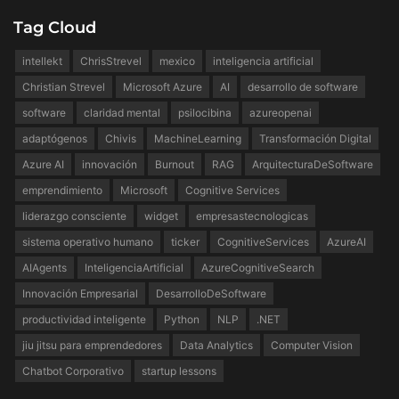
Tag Cloud
intellekt
ChrisStrevel
mexico
inteligencia artificial
Christian Strevel
Microsoft Azure
AI
desarrollo de software
software
claridad mental
psilocibina
azureopenai
adaptógenos
Chivis
MachineLearning
Transformación Digital
Azure AI
innovación
Burnout
RAG
ArquitecturaDeSoftware
emprendimiento
Microsoft
Cognitive Services
liderazgo consciente
widget
empresastecnologicas
sistema operativo humano
ticker
CognitiveServices
AzureAI
AIAgents
InteligenciaArtificial
AzureCognitiveSearch
Innovación Empresarial
DesarrolloDeSoftware
productividad inteligente
Python
NLP
.NET
jiu jitsu para emprendedores
Data Analytics
Computer Vision
Chatbot Corporativo
startup lessons