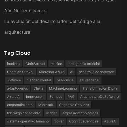
Aún No Terminamos
La evolución del desarrollador: del código a la
arquitectura
Tag Cloud
intellekt
ChrisStrevel
mexico
inteligencia artificial
Christian Strevel
Microsoft Azure
AI
desarrollo de software
software
claridad mental
psilocibina
azureopenai
adaptógenos
Chivis
MachineLearning
Transformación Digital
Azure AI
innovación
Burnout
RAG
ArquitecturaDeSoftware
emprendimiento
Microsoft
Cognitive Services
liderazgo consciente
widget
empresastecnologicas
sistema operativo humano
ticker
CognitiveServices
AzureAI