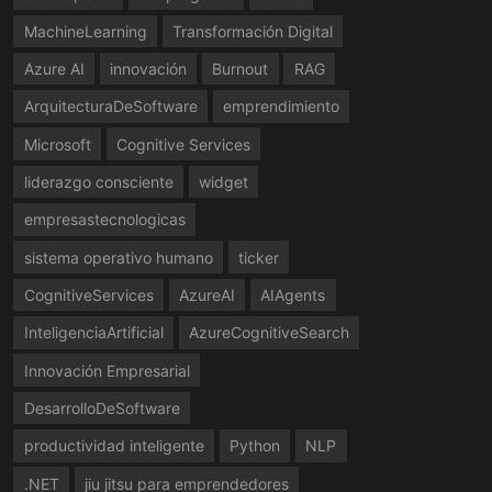
MachineLearning
Transformación Digital
Azure AI
innovación
Burnout
RAG
ArquitecturaDeSoftware
emprendimiento
Microsoft
Cognitive Services
liderazgo consciente
widget
empresastecnologicas
sistema operativo humano
ticker
CognitiveServices
AzureAI
AIAgents
InteligenciaArtificial
AzureCognitiveSearch
Innovación Empresarial
DesarrolloDeSoftware
productividad inteligente
Python
NLP
.NET
jiu jitsu para emprendedores