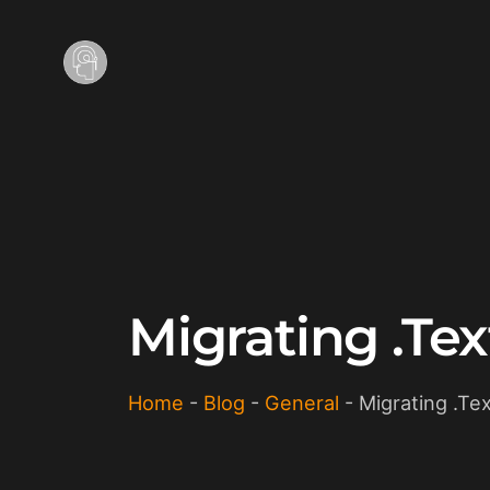
Migrating .Te
Home
-
Blog
-
General
-
Migrating .Te