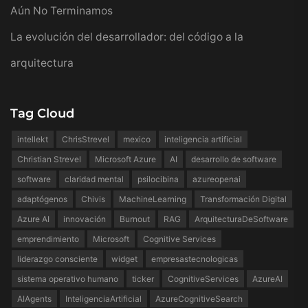
Aún No Terminamos
La evolución del desarrollador: del código a la
arquitectura
Tag Cloud
intellekt
ChrisStrevel
mexico
inteligencia artificial
Christian Strevel
Microsoft Azure
AI
desarrollo de software
software
claridad mental
psilocibina
azureopenai
adaptógenos
Chivis
MachineLearning
Transformación Digital
Azure AI
innovación
Burnout
RAG
ArquitecturaDeSoftware
emprendimiento
Microsoft
Cognitive Services
liderazgo consciente
widget
empresastecnologicas
sistema operativo humano
ticker
CognitiveServices
AzureAI
AIAgents
InteligenciaArtificial
AzureCognitiveSearch