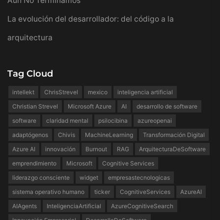
Aún No Terminamos
La evolución del desarrollador: del código a la
arquitectura
Tag Cloud
intellekt
ChrisStrevel
mexico
inteligencia artificial
Christian Strevel
Microsoft Azure
AI
desarrollo de software
software
claridad mental
psilocibina
azureopenai
adaptógenos
Chivis
MachineLearning
Transformación Digital
Azure AI
innovación
Burnout
RAG
ArquitecturaDeSoftware
emprendimiento
Microsoft
Cognitive Services
liderazgo consciente
widget
empresastecnologicas
sistema operativo humano
ticker
CognitiveServices
AzureAI
AIAgents
InteligenciaArtificial
AzureCognitiveSearch