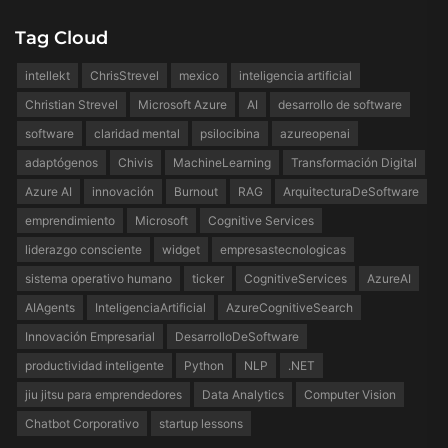
Tag Cloud
intellekt
ChrisStrevel
mexico
inteligencia artificial
Christian Strevel
Microsoft Azure
AI
desarrollo de software
software
claridad mental
psilocibina
azureopenai
adaptógenos
Chivis
MachineLearning
Transformación Digital
Azure AI
innovación
Burnout
RAG
ArquitecturaDeSoftware
emprendimiento
Microsoft
Cognitive Services
liderazgo consciente
widget
empresastecnologicas
sistema operativo humano
ticker
CognitiveServices
AzureAI
AIAgents
InteligenciaArtificial
AzureCognitiveSearch
Innovación Empresarial
DesarrolloDeSoftware
productividad inteligente
Python
NLP
.NET
jiu jitsu para emprendedores
Data Analytics
Computer Vision
Chatbot Corporativo
startup lessons