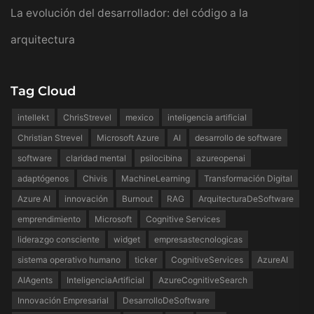
La evolución del desarrollador: del código a la
arquitectura
Tag Cloud
intellekt
ChrisStrevel
mexico
inteligencia artificial
Christian Strevel
Microsoft Azure
AI
desarrollo de software
software
claridad mental
psilocibina
azureopenai
adaptógenos
Chivis
MachineLearning
Transformación Digital
Azure AI
innovación
Burnout
RAG
ArquitecturaDeSoftware
emprendimiento
Microsoft
Cognitive Services
liderazgo consciente
widget
empresastecnologicas
sistema operativo humano
ticker
CognitiveServices
AzureAI
AIAgents
InteligenciaArtificial
AzureCognitiveSearch
Innovación Empresarial
DesarrolloDeSoftware