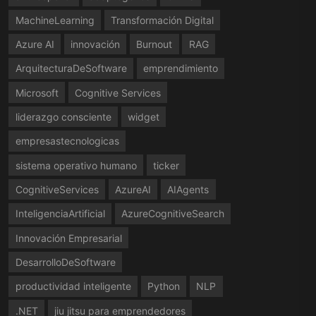
MachineLearning
Transformación Digital
Azure AI
innovación
Burnout
RAG
ArquitecturaDeSoftware
emprendimiento
Microsoft
Cognitive Services
liderazgo consciente
widget
empresastecnologicas
sistema operativo humano
ticker
CognitiveServices
AzureAI
AIAgents
InteligenciaArtificial
AzureCognitiveSearch
Innovación Empresarial
DesarrolloDeSoftware
productividad inteligente
Python
NLP
.NET
jiu jitsu para emprendedores