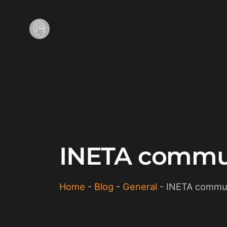
INETA commun
Home
-
Blog
-
General
-
INETA commun