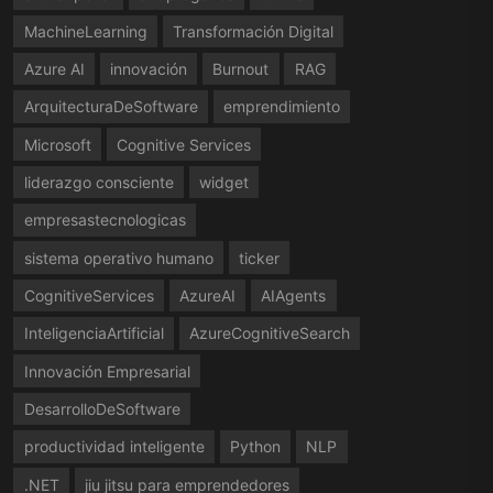
MachineLearning
Transformación Digital
Azure AI
innovación
Burnout
RAG
ArquitecturaDeSoftware
emprendimiento
Microsoft
Cognitive Services
liderazgo consciente
widget
empresastecnologicas
sistema operativo humano
ticker
CognitiveServices
AzureAI
AIAgents
InteligenciaArtificial
AzureCognitiveSearch
Innovación Empresarial
DesarrolloDeSoftware
productividad inteligente
Python
NLP
.NET
jiu jitsu para emprendedores