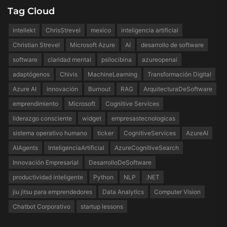
Tag Cloud
intellekt
ChrisStrevel
mexico
inteligencia artificial
Christian Strevel
Microsoft Azure
AI
desarrollo de software
software
claridad mental
psilocibina
azureopenai
adaptógenos
Chivis
MachineLearning
Transformación Digital
Azure AI
innovación
Burnout
RAG
ArquitecturaDeSoftware
emprendimiento
Microsoft
Cognitive Services
liderazgo consciente
widget
empresastecnologicas
sistema operativo humano
ticker
CognitiveServices
AzureAI
AIAgents
InteligenciaArtificial
AzureCognitiveSearch
Innovación Empresarial
DesarrolloDeSoftware
productividad inteligente
Python
NLP
.NET
jiu jitsu para emprendedores
Data Analytics
Computer Vision
Chatbot Corporativo
startup lessons