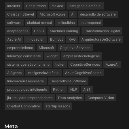
intellekt
ChrisStrevel
mexico
inteligencia artificial
Christian Strevel
Microsoft Azure
AI
desarrollo de software
software
claridad mental
psilocibina
azureopenai
adaptógenos
Chivis
MachineLearning
Transformación Digital
Azure AI
innovación
Burnout
RAG
ArquitecturaDeSoftware
emprendimiento
Microsoft
Cognitive Services
liderazgo consciente
widget
empresastecnologicas
sistema operativo humano
ticker
CognitiveServices
AzureAI
AIAgents
InteligenciaArtificial
AzureCognitiveSearch
Innovación Empresarial
DesarrolloDeSoftware
productividad inteligente
Python
NLP
.NET
jiu jitsu para emprendedores
Data Analytics
Computer Vision
Chatbot Corporativo
startup lessons
Meta