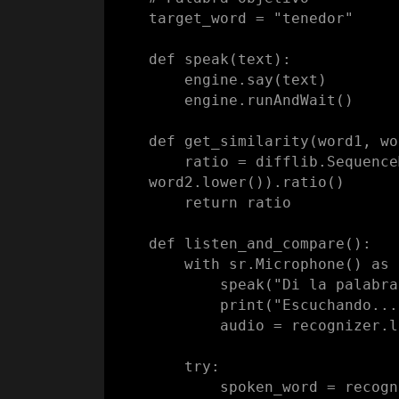
target_word = "tenedor"

def speak(text):

    engine.say(text)

    engine.runAndWait()

def get_similarity(word1, wo
    ratio = difflib.SequenceMatcher(None, word1.lower(), 
word2.lower()).ratio()

    return ratio

def listen_and_compare():

    with sr.Microphone() as source:

        speak("Di la palabra: tenedor")

        print("Escuchando...")

        audio = recognizer.listen(source)

    try:

        spoken_word = recognizer.recognize_google(audio, 