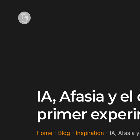
IA, Afasia y e
primer exper
Home
-
Blog
-
Inspiration
-
IA, Afasia