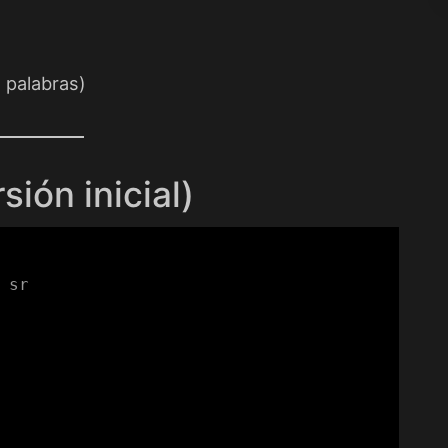
e palabras)
ión inicial)
 sr
