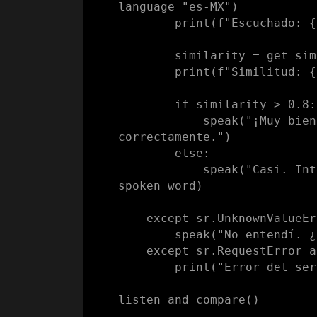
language="es-MX")

        print(f"Escuchado: {spoken_word}")

        similarity = get_similarity(target_word, spoken_word)

        print(f"Similitud: {similarity:.2f}")

        if similarity > 0.8:

            speak("¡Muy bien! Dijiste la palabra 
correctamente.")

        else:

            speak("Casi. Inténtalo de nuevo. Dijiste: " + 
spoken_word)

    except sr.UnknownValueError:

        speak("No entendí. ¿Puedes repetirlo?")

    except sr.RequestError as e:

        print("Error del servicio:", e)
