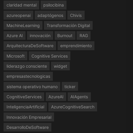
claridad mental
psilocibina
azureopenai
adaptógenos
Chivis
MachineLearning
Transformación Digital
Azure AI
innovación
Burnout
RAG
ArquitecturaDeSoftware
emprendimiento
Microsoft
Cognitive Services
liderazgo consciente
widget
empresastecnologicas
sistema operativo humano
ticker
CognitiveServices
AzureAI
AIAgents
InteligenciaArtificial
AzureCognitiveSearch
Innovación Empresarial
DesarrolloDeSoftware