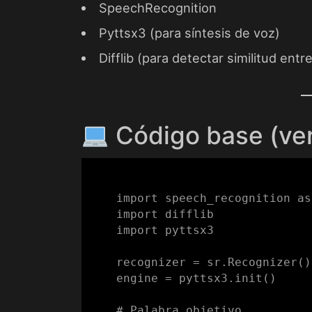
SpeechRecognition
Pyttsx3 (para síntesis de voz)
Difflib (para detectar similitud entr
Código base (vers
import speech_recognition as
import difflib

import pyttsx3

recognizer = sr.Recognizer()

engine = pyttsx3.init()

# Palabra objetivo
