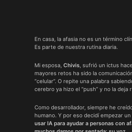
En casa, la afasia no es un término clín
Es parte de nuestra rutina diaria.
Mi esposa,
Chivis
, sufrió un ictus ha
mayores retos ha sido la comunicación
“celular”. O repite una palabra sabiend
cerebro ya hizo el “push” y no la deja 
Como desarrollador, siempre he creído 
humano. Y por eso decidí empezar un
usar IA para ayudar a personas con a
muchos damos por sentada: su voz.