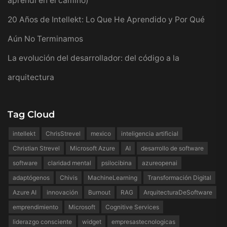
aprendí en el camino)
20 Años de Intellekt: Lo Que He Aprendido y Por Qué
Aún No Terminamos
La evolución del desarrollador: del código a la
arquitectura
Tag Cloud
intellekt
ChrisStrevel
mexico
inteligencia artificial
Christian Strevel
Microsoft Azure
AI
desarrollo de software
software
claridad mental
psilocibina
azureopenai
adaptógenos
Chivis
MachineLearning
Transformación Digital
Azure AI
innovación
Burnout
RAG
ArquitecturaDeSoftware
emprendimiento
Microsoft
Cognitive Services
liderazgo consciente
widget
empresastecnologicas