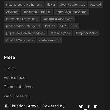
sistema operativo humano
ticker
CognitiveServices
AzureAI
AIAgents
InteligenciaArtificial
AzureCognitiveSearch
Innovación Empresarial
DesarrolloDeSoftware
productividad inteligente
Python
NLP
.NET
jiu jitsu para emprendedores
Data Analytics
Computer Vision
Chatbot Corporativo
startup lessons
Meta
Log in
Entries feed
Comments feed
WordPress.org
© Christian Strevel | Powered by