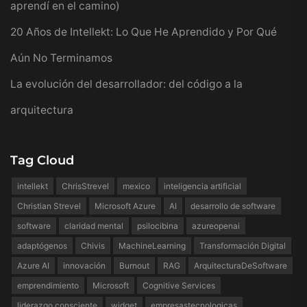
aprendí en el camino)
20 Años de Intellekt: Lo Que He Aprendido y Por Qué
Aún No Terminamos
La evolución del desarrollador: del código a la
arquitectura
Tag Cloud
intellekt
ChrisStrevel
mexico
inteligencia artificial
Christian Strevel
Microsoft Azure
AI
desarrollo de software
software
claridad mental
psilocibina
azureopenai
adaptógenos
Chivis
MachineLearning
Transformación Digital
Azure AI
innovación
Burnout
RAG
ArquitecturaDeSoftware
emprendimiento
Microsoft
Cognitive Services
liderazgo consciente
widget
empresastecnologicas