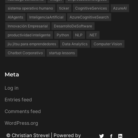
sistema operativo humano
ticker
CognitiveServices
AzureAI
AIAgents
InteligenciaArtificial
AzureCognitiveSearch
Innovación Empresarial
DesarrolloDeSoftware
productividad inteligente
Python
NLP
.NET
jiu jitsu para emprendedores
Data Analytics
Computer Vision
Chatbot Corporativo
startup lessons
Meta
Log in
Entries feed
Comments feed
WordPress.org
© Christian Strevel | Powered by