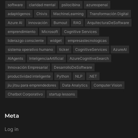
software
claridad mental
psilocibina
azureopenai
adaptógenos
Chivis
MachineLearning
Transformación Digital
Azure AI
innovación
Burnout
RAG
ArquitecturaDeSoftware
emprendimiento
Microsoft
Cognitive Services
liderazgo consciente
widget
empresastecnologicas
sistema operativo humano
ticker
CognitiveServices
AzureAI
AIAgents
InteligenciaArtificial
AzureCognitiveSearch
Innovación Empresarial
DesarrolloDeSoftware
productividad inteligente
Python
NLP
.NET
jiu jitsu para emprendedores
Data Analytics
Computer Vision
Chatbot Corporativo
startup lessons
Meta
Log in