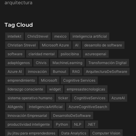
arquitectura
Tag Cloud
intellekt
ChrisStrevel
mexico
inteligencia artificial
Christian Strevel
Microsoft Azure
AI
desarrollo de software
software
claridad mental
psilocibina
azureopenai
adaptógenos
Chivis
MachineLearning
Transformación Digital
Azure AI
innovación
Burnout
RAG
ArquitecturaDeSoftware
emprendimiento
Microsoft
Cognitive Services
liderazgo consciente
widget
empresastecnologicas
sistema operativo humano
ticker
CognitiveServices
AzureAI
AIAgents
InteligenciaArtificial
AzureCognitiveSearch
Innovación Empresarial
DesarrolloDeSoftware
productividad inteligente
Python
NLP
.NET
jiu jitsu para emprendedores
Data Analytics
Computer Vision