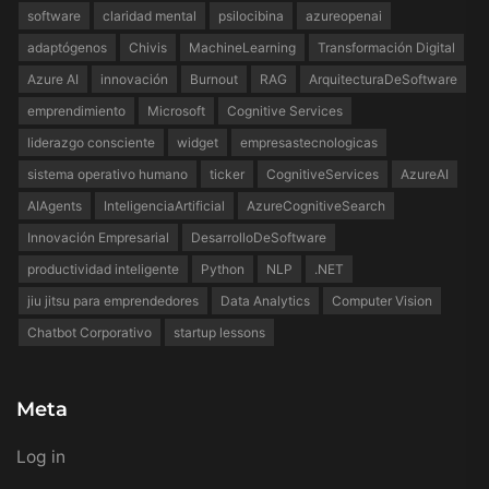
software
claridad mental
psilocibina
azureopenai
adaptógenos
Chivis
MachineLearning
Transformación Digital
Azure AI
innovación
Burnout
RAG
ArquitecturaDeSoftware
emprendimiento
Microsoft
Cognitive Services
liderazgo consciente
widget
empresastecnologicas
sistema operativo humano
ticker
CognitiveServices
AzureAI
AIAgents
InteligenciaArtificial
AzureCognitiveSearch
Innovación Empresarial
DesarrolloDeSoftware
productividad inteligente
Python
NLP
.NET
jiu jitsu para emprendedores
Data Analytics
Computer Vision
Chatbot Corporativo
startup lessons
Meta
Log in