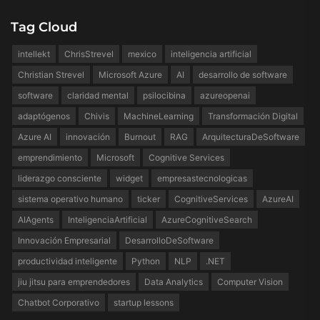
Tag Cloud
intellekt
ChrisStrevel
mexico
inteligencia artificial
Christian Strevel
Microsoft Azure
AI
desarrollo de software
software
claridad mental
psilocibina
azureopenai
adaptógenos
Chivis
MachineLearning
Transformación Digital
Azure AI
innovación
Burnout
RAG
ArquitecturaDeSoftware
emprendimiento
Microsoft
Cognitive Services
liderazgo consciente
widget
empresastecnologicas
sistema operativo humano
ticker
CognitiveServices
AzureAI
AIAgents
InteligenciaArtificial
AzureCognitiveSearch
Innovación Empresarial
DesarrolloDeSoftware
productividad inteligente
Python
NLP
.NET
jiu jitsu para emprendedores
Data Analytics
Computer Vision
Chatbot Corporativo
startup lessons