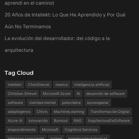
aprendí en el camino)
20 Años de Intellekt: Lo Que He Aprendido y Por Qué
Aún No Terminamos
La evolución del desarrollador: del código a la
arquitectura
Tag Cloud
intellekt
ChrisStrevel
mexico
inteligencia artificial
Christian Strevel
Microsoft Azure
AI
desarrollo de software
software
claridad mental
psilocibina
azureopenai
adaptógenos
Chivis
MachineLearning
Transformación Digital
Azure AI
innovación
Burnout
RAG
ArquitecturaDeSoftware
emprendimiento
Microsoft
Cognitive Services
liderazgo consciente
widget
empresastecnologicas