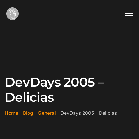
DevDays 2005 –
Delicias
Home
-
Blog
-
General
-
DevDays 2005 – Delicias