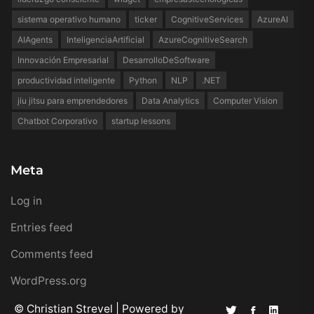
sistema operativo humano
ticker
CognitiveServices
AzureAI
AIAgents
InteligenciaArtificial
AzureCognitiveSearch
Innovación Empresarial
DesarrolloDeSoftware
productividad inteligente
Python
NLP
.NET
jiu jitsu para emprendedores
Data Analytics
Computer Vision
Chatbot Corporativo
startup lessons
Meta
Log in
Entries feed
Comments feed
WordPress.org
© Christian Strevel | Powered by