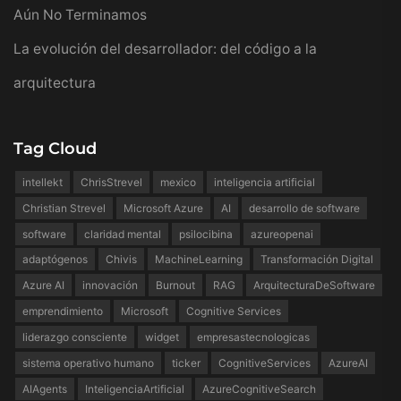
Aún No Terminamos
La evolución del desarrollador: del código a la
arquitectura
Tag Cloud
intellekt
ChrisStrevel
mexico
inteligencia artificial
Christian Strevel
Microsoft Azure
AI
desarrollo de software
software
claridad mental
psilocibina
azureopenai
adaptógenos
Chivis
MachineLearning
Transformación Digital
Azure AI
innovación
Burnout
RAG
ArquitecturaDeSoftware
emprendimiento
Microsoft
Cognitive Services
liderazgo consciente
widget
empresastecnologicas
sistema operativo humano
ticker
CognitiveServices
AzureAI
AIAgents
InteligenciaArtificial
AzureCognitiveSearch