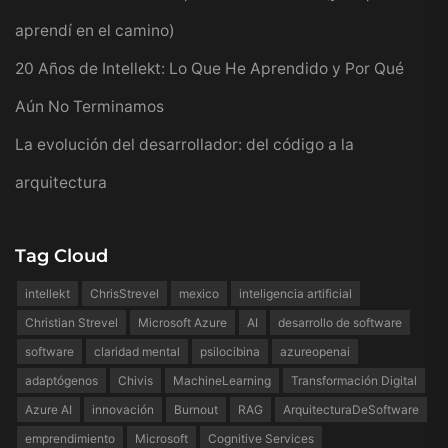
aprendí en el camino)
20 Años de Intellekt: Lo Que He Aprendido y Por Qué
Aún No Terminamos
La evolución del desarrollador: del código a la
arquitectura
Tag Cloud
intellekt
ChrisStrevel
mexico
inteligencia artificial
Christian Strevel
Microsoft Azure
AI
desarrollo de software
software
claridad mental
psilocibina
azureopenai
adaptógenos
Chivis
MachineLearning
Transformación Digital
Azure AI
innovación
Burnout
RAG
ArquitecturaDeSoftware
emprendimiento
Microsoft
Cognitive Services