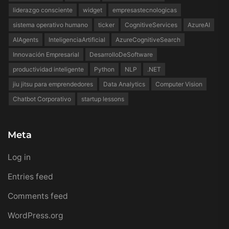
liderazgo consciente
widget
empresastecnologicas
sistema operativo humano
ticker
CognitiveServices
AzureAI
AIAgents
InteligenciaArtificial
AzureCognitiveSearch
Innovación Empresarial
DesarrolloDeSoftware
productividad inteligente
Python
NLP
.NET
jiu jitsu para emprendedores
Data Analytics
Computer Vision
Chatbot Corporativo
startup lessons
Meta
Log in
Entries feed
Comments feed
WordPress.org