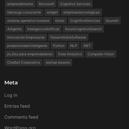
emprendimiento
Microsoft
Cognitive Services
liderazgo consciente
widget
empresastecnologicas
sistema operativo humano
ticker
CognitiveServices
AzureAI
AIAgents
InteligenciaArtificial
AzureCognitiveSearch
Innovación Empresarial
DesarrolloDeSoftware
productividad inteligente
Python
NLP
.NET
jiu jitsu para emprendedores
Data Analytics
Computer Vision
Chatbot Corporativo
startup lessons
Meta
Log in
Entries feed
Comments feed
WordPress.org