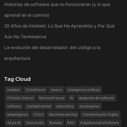
Historias de software que no funcionaron (y lo que
aprendí en el camino)
20 Años de Intellekt: Lo Que He Aprendido y Por Qué
Aún No Terminamos
La evolución del desarrollador: del código a la
arquitectura
Tag Cloud
intellekt
ChrisStrevel
mexico
inteligencia artificial
Christian Strevel
Microsoft Azure
AI
desarrollo de software
software
claridad mental
psilocibina
azureopenai
adaptógenos
Chivis
MachineLearning
Transformación Digital
Azure AI
innovación
Burnout
RAG
ArquitecturaDeSoftware