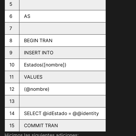
5
6
AS
7
8
BEGIN TRAN
9
INSERT INTO
10
Estados([nombre])
11
VALUES
12
(@nombre)
13
14
SELECT @idEstado = @@identity
15
COMMIT TRAN
Hicimos las siguientes adiciones: