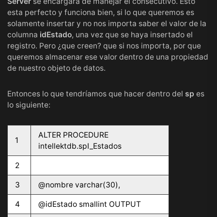
Server
se encargará de manejar el consecutivo. Esto
esta perfecto y funciona bien, si lo que queremos es
solamente insertar y no nos importa saber el valor de la
columna
idEstado
, una vez que se haya insertado el
registro. Pero ¿que creen? que si nos importa, por que
queremos almacenar ese valor dentro de una propiedad
de nuestro objeto de datos.
Entonces lo que tendríamos que hacer dentro del
sp
es
lo siguiente:
ALTER PROCEDURE
1
intellektdb.spI_Estados
2
3
@nombre varchar(30),
4
@idEstado smallint OUTPUT