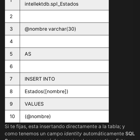
1
intellektdb.spI_Estados
2
3
@nombre varchar(30)
4
5
AS
6
7
INSERT INTO
8
Estados([nombre])
9
VALUES
10
(@nombre)
Si te fijas, esta insertando directamente a la tabla; y
como tenemos un campo
identity
automáticamente
SQL