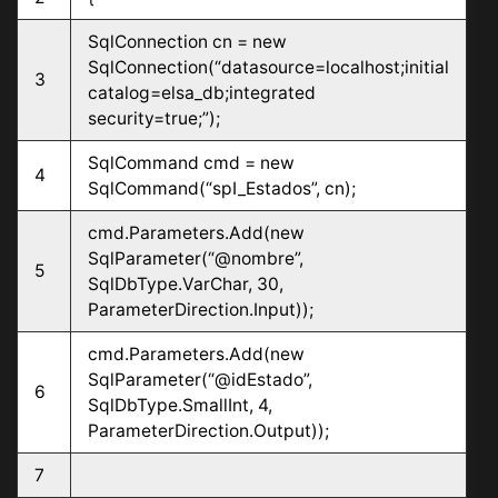
SqlConnection cn = new
SqlConnection(“datasource=localhost;initial
3
catalog=elsa_db;integrated
security=true;”);
SqlCommand cmd = new
4
SqlCommand(“spI_Estados”, cn);
cmd.Parameters.Add(new
SqlParameter(“@nombre”,
5
SqlDbType.VarChar, 30,
ParameterDirection.Input));
cmd.Parameters.Add(new
SqlParameter(“@idEstado”,
6
SqlDbType.SmallInt, 4,
ParameterDirection.Output));
7