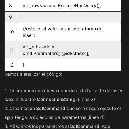
8
int _rows = cmd.ExecuteNonQuery();
9
//este es el valor actual de retorno del
10
insert
int _idEstado =
11
cmd.Parameters[“@idEstado”];
12
}
Vamos a analizar el código:
Generamos una nueva conexion a la base de datos en
base a nuestro
ConnectionString
. (línea 3)
Creamos un
SqlCommand
que será el que ejecute el
sp
y tenga la colección de parametros (línea 4)
Añadimos los parámetros al
SqlCommand
. Aquí