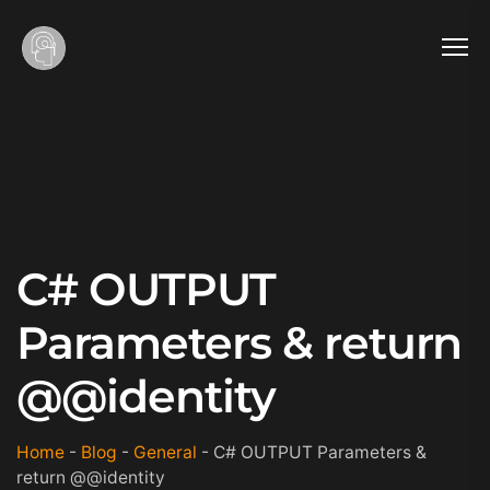
C# OUTPUT
Parameters & return
@@identity
Home
-
Blog
-
General
-
C# OUTPUT Parameters &
return @@identity