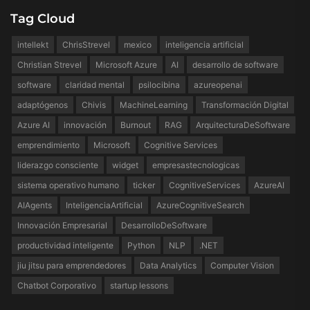
Tag Cloud
intellekt
ChrisStrevel
mexico
inteligencia artificial
Christian Strevel
Microsoft Azure
AI
desarrollo de software
software
claridad mental
psilocibina
azureopenai
adaptógenos
Chivis
MachineLearning
Transformación Digital
Azure AI
innovación
Burnout
RAG
ArquitecturaDeSoftware
emprendimiento
Microsoft
Cognitive Services
liderazgo consciente
widget
empresastecnologicas
sistema operativo humano
ticker
CognitiveServices
AzureAI
AIAgents
InteligenciaArtificial
AzureCognitiveSearch
Innovación Empresarial
DesarrolloDeSoftware
productividad inteligente
Python
NLP
.NET
jiu jitsu para emprendedores
Data Analytics
Computer Vision
Chatbot Corporativo
startup lessons