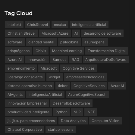
Tag Cloud
intellekt
ChrisStrevel
mexico
inteligencia artificial
Christian Strevel
Microsoft Azure
AI
desarrollo de software
software
claridad mental
psilocibina
azureopenai
adaptógenos
Chivis
MachineLearning
Transformación Digital
Azure AI
innovación
Burnout
RAG
ArquitecturaDeSoftware
emprendimiento
Microsoft
Cognitive Services
liderazgo consciente
widget
empresastecnologicas
sistema operativo humano
ticker
CognitiveServices
AzureAI
AIAgents
InteligenciaArtificial
AzureCognitiveSearch
Innovación Empresarial
DesarrolloDeSoftware
productividad inteligente
Python
NLP
.NET
jiu jitsu para emprendedores
Data Analytics
Computer Vision
Chatbot Corporativo
startup lessons