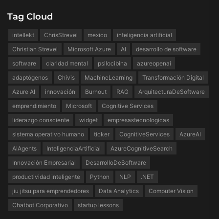
Tag Cloud
intellekt
ChrisStrevel
mexico
inteligencia artificial
Christian Strevel
Microsoft Azure
AI
desarrollo de software
software
claridad mental
psilocibina
azureopenai
adaptógenos
Chivis
MachineLearning
Transformación Digital
Azure AI
innovación
Burnout
RAG
ArquitecturaDeSoftware
emprendimiento
Microsoft
Cognitive Services
liderazgo consciente
widget
empresastecnologicas
sistema operativo humano
ticker
CognitiveServices
AzureAI
AIAgents
InteligenciaArtificial
AzureCognitiveSearch
Innovación Empresarial
DesarrolloDeSoftware
productividad inteligente
Python
NLP
.NET
jiu jitsu para emprendedores
Data Analytics
Computer Vision
Chatbot Corporativo
startup lessons