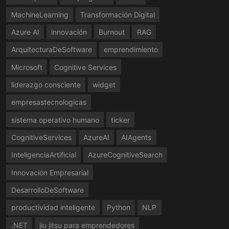
MachineLearning
Transformación Digital
Azure AI
innovación
Burnout
RAG
ArquitecturaDeSoftware
emprendimiento
Microsoft
Cognitive Services
liderazgo consciente
widget
empresastecnologicas
sistema operativo humano
ticker
CognitiveServices
AzureAI
AIAgents
InteligenciaArtificial
AzureCognitiveSearch
Innovación Empresarial
DesarrolloDeSoftware
productividad inteligente
Python
NLP
.NET
jiu jitsu para emprendedores