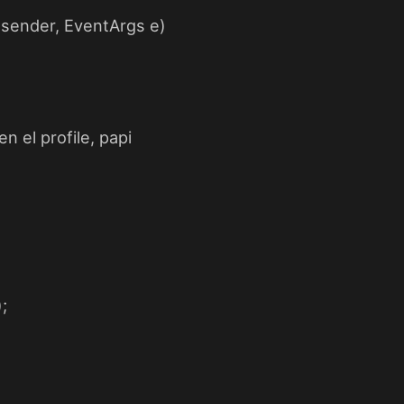
sender,
EventArgs
e)
n el profile, papi
;
;