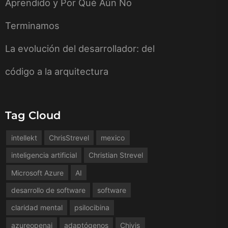
Aprendido y Por Qué Aún No
Terminamos
La evolución del desarrollador: del
código a la arquitectura
Tag Cloud
intellekt
ChrisStrevel
mexico
inteligencia artificial
Christian Strevel
Microsoft Azure
AI
desarrollo de software
software
claridad mental
psilocibina
azureopenai
adaptógenos
Chivis