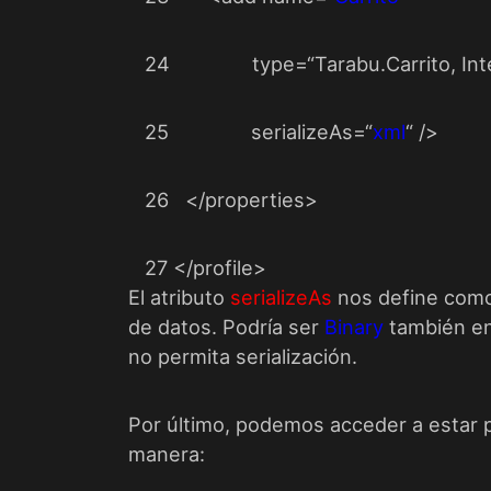
24
type
=
“
Tarabu.Carrito, Int
25
serializeAs
=
“
xml
“
/>
26
</
properties
>
27
</
profile
>
El atributo
serializeAs
nos define como
de datos. Podría ser
Binary
también en
no permita serialización.
Por último, podemos acceder a estar p
manera: