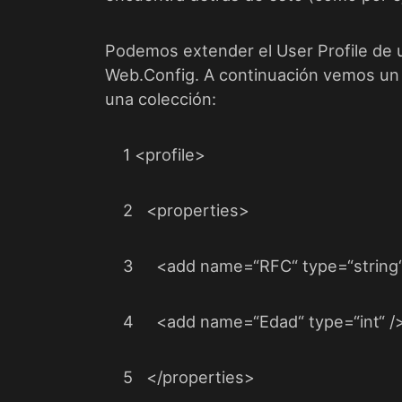
Podemos extender el User Profile de 
Web.Config. A continuación vemos un 
una colección:
1
<
profile
>
2
<
properties
>
3
<
add
name
=
“
RFC
“
type
=
“
string
4
<
add
name
=
“
Edad
“
type
=
“
int
“
/
5
</
properties
>