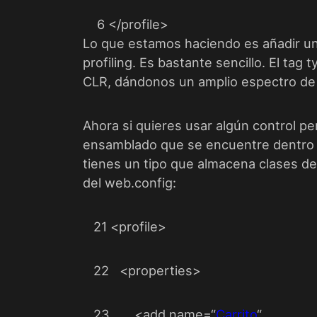
6
</
profile
>
Lo que estamos haciendo es añadir un
profiling. Es bastante sencillo. El tag
CLR, dándonos un amplio espectro de 
Ahora si quieres usar algún control pe
ensamblado que se encuentre dentro 
tienes un tipo que almacena clases den
del web.config:
21
<
profile
>
22
<
properties
>
23
<
add
name
=
“
Carrito
“