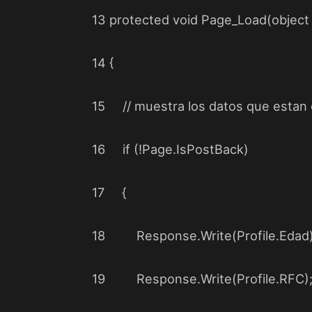
13
protected
void
Page_Load(
object
14
{
15
// muestra los datos que estan e
16
if
(!Page.IsPostBack)
17
{
18
Response.Write(Profile.Edad)
19
Response.Write(Profile.RFC)