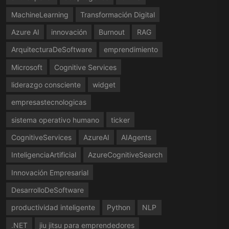
MachineLearning
Transformación Digital
Azure AI
innovación
Burnout
RAG
ArquitecturaDeSoftware
emprendimiento
Microsoft
Cognitive Services
liderazgo consciente
widget
empresastecnologicas
sistema operativo humano
ticker
CognitiveServices
AzureAI
AIAgents
InteligenciaArtificial
AzureCognitiveSearch
Innovación Empresarial
DesarrolloDeSoftware
productividad inteligente
Python
NLP
.NET
jiu jitsu para emprendedores