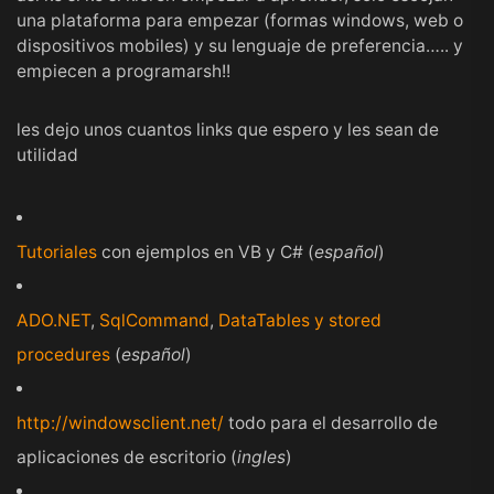
una plataforma para empezar (formas windows, web o
dispositivos mobiles) y su lenguaje de preferencia….. y
empiecen a programarsh!!
les dejo unos cuantos links que espero y les sean de
utilidad
Tutoriales
con ejemplos en VB y C# (
español
)
ADO.NET
,
SqlCommand
,
DataTables y stored
procedures
(
español
)
http://windowsclient.net/
todo para el desarrollo de
aplicaciones de escritorio (
ingles
)