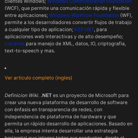
clientes Windows;
Windows Communication Foundation
(WCF), que permite una comunicación rápida y flexible
entre aplicaciones;
Windows Workflow Foundation
(WF),
permite a los desarrolladores convertir flujos de trabajo
a cualquier tipo de aplicacion;
ASP.NET
, para
aplicaciones web interactivas y de alto desempeño;
Libraries
para manejo de XML, datos, IO, criptografia,
text-to-speech y mas.
Ver articulo completo (ingles)
Definicion Wiki.
.NET
es un proyecto de
Microsoft
para
crear una nueva
plataforma de desarrollo
de
software
con énfasis en transparencia de
redes
, con
independencia de plataforma de hardware y que
permita un rápido desarrollo de
aplicaciones
. Basado en
ella, la empresa intenta desarrollar una estrategia
horizontal que integre todos sus productos, desde el