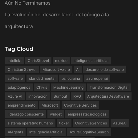
Aún No Terminamos
La evolución del desarrollador: del código a la
arquitectura
Tag Cloud
intellekt
ChrisStrevel
mexico
inteligencia artificial
Christian Strevel
Microsoft Azure
AI
desarrollo de software
software
claridad mental
psilocibina
azureopenai
adaptógenos
Chivis
MachineLearning
Transformación Digital
Azure AI
innovación
Burnout
RAG
ArquitecturaDeSoftware
emprendimiento
Microsoft
Cognitive Services
liderazgo consciente
widget
empresastecnologicas
sistema operativo humano
ticker
CognitiveServices
AzureAI
AIAgents
InteligenciaArtificial
AzureCognitiveSearch