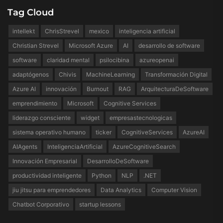
Tag Cloud
intellekt
ChrisStrevel
mexico
inteligencia artificial
Christian Strevel
Microsoft Azure
AI
desarrollo de software
software
claridad mental
psilocibina
azureopenai
adaptógenos
Chivis
MachineLearning
Transformación Digital
Azure AI
innovación
Burnout
RAG
ArquitecturaDeSoftware
emprendimiento
Microsoft
Cognitive Services
liderazgo consciente
widget
empresastecnologicas
sistema operativo humano
ticker
CognitiveServices
AzureAI
AIAgents
InteligenciaArtificial
AzureCognitiveSearch
Innovación Empresarial
DesarrolloDeSoftware
productividad inteligente
Python
NLP
.NET
jiu jitsu para emprendedores
Data Analytics
Computer Vision
Chatbot Corporativo
startup lessons