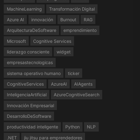
MachineLearning
Transformación Digital
Azure AI
innovación
Burnout
RAG
ArquitecturaDeSoftware
emprendimiento
Microsoft
Cognitive Services
liderazgo consciente
widget
empresastecnologicas
sistema operativo humano
ticker
CognitiveServices
AzureAI
AIAgents
InteligenciaArtificial
AzureCognitiveSearch
Innovación Empresarial
DesarrolloDeSoftware
productividad inteligente
Python
NLP
.NET
jiu jitsu para emprendedores