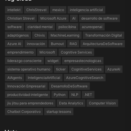
intellekt
ChrisStrevel
mexico
inteligencia artificial
Christian Strevel
Microsoft Azure
AI
desarrollo de software
software
claridad mental
psilocibina
azureopenai
adaptógenos
Chivis
MachineLearning
Transformación Digital
Azure AI
innovación
Burnout
RAG
ArquitecturaDeSoftware
emprendimiento
Microsoft
Cognitive Services
liderazgo consciente
widget
empresastecnologicas
sistema operativo humano
ticker
CognitiveServices
AzureAI
AIAgents
InteligenciaArtificial
AzureCognitiveSearch
Innovación Empresarial
DesarrolloDeSoftware
productividad inteligente
Python
NLP
.NET
jiu jitsu para emprendedores
Data Analytics
Computer Vision
Chatbot Corporativo
startup lessons